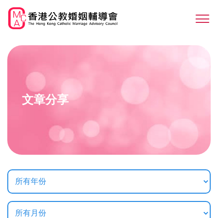
Skip
to
Sw
main
M
content
文章分享