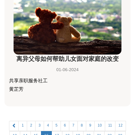
离异父母如何帮助儿女面对家庭的改变
01-06-2024
共享亲职服务社工
黄芷芳
1
2
3
4
5
6
7
8
9
10
11
12