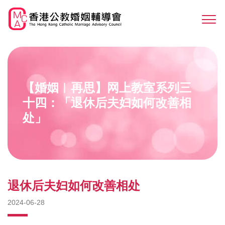
Skip
to
Sw
main
M
content
【婚姻︳再思】网上教室系列三
十四：「退休后夫妇如何改善相
处」
退休后夫妇如何改善相处
2024-06-28