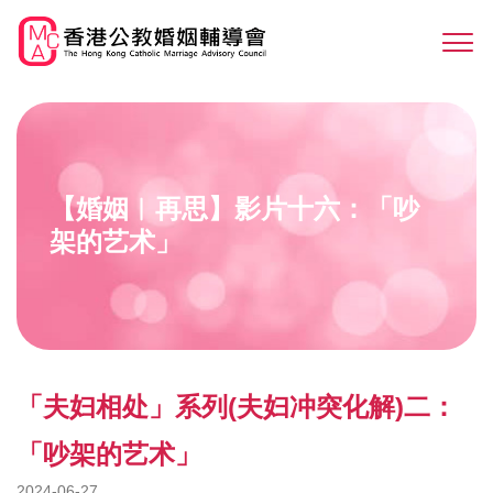
Skip
to
Sw
main
M
content
【婚姻︳再思】影片十六：「吵
架的艺术」
「夫妇相处」系列(夫妇冲突化解)二：
「吵架的艺术」
2024-06-27