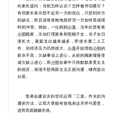
向家长提问：当初怎样认识？怎样被伴侣吸引？
有些家长表示想不起另一方的优点，只想到对方
的缺点，然后连珠发炮地批评另一方如何造成现
时的冲突。例如，一位妈妈
小美
，当年欣赏爸爸
小明
顾家，主动打理家务和照顾子女，当子女日
渐长大，家庭支出越来越多，即使夫妻二人工
作，但经济压力仍然很大。
小美
开始埋怨
小明
的
薪水不高，欠缺事业上进心，从前的顾家慢慢变
成欠缺上进心，而
小明
在家中只得默默承受太太
的怨言，渐渐不想再跟太太正面沟通，继而提出
分居。
笔者会建议夫妇尝试运用
「
三道
」作夫妇
沟
通的方法，
让双方更能有效地表达关怀与爱意，
进而巩固婚姻关係
。