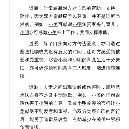
道谢：时常
感谢对方
对自己的帮助、支持、
陪伴，因为
双方贡献应予以尊重，并不是理所当
然
的
。例如，
小美
可感谢
小明
负责家务与育儿，
小明
亦可感激
小美
外出工作，共同支撑家庭。
道爱：除了口头向对方传达爱意，亦可透过
赠送礼物或共度有意义的时间，让对方感受到被
爱和受重视。尽管
小美
和
小明
的育儿生活十分繁
忙，亦可偶尔抽时间共享二人晚餐，增进情感连
结。
道歉：夫妻之间
出现误解或伤害时，应坦然
承认自身不足及主动道歉
。例如，
小美
的埋怨说
话伤害了
小明
的自尊，又或
小明
冷漠的言行让
小
美
感受不到爱意和重视。当双方觉察自己的言行
后，能勇于道歉及改善，有助减少在关係中累积
负面情绪。