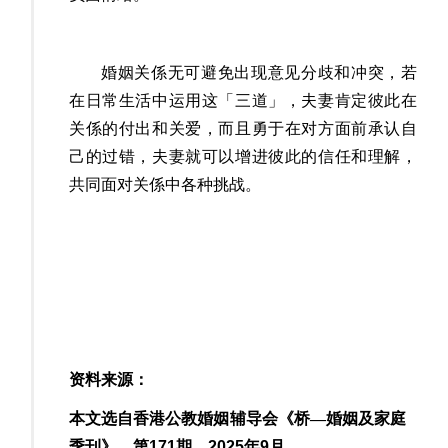
婚姻关係无可避免出现意见分歧和冲突，若
在日常生活中运用这
「
三道
」
，夫妻肯定彼此在
关係的付出和关爱，而且勇于在对方面前承认自
己的过错，夫妻就可以增进彼此的信任
和
理解，
共同面对
关係中
各种挑战
。
资料来源：
本文选自香港公教婚姻辅导会《桥—婚姻及家庭
季刊》。第
171
期。
2025
年
9
月
。