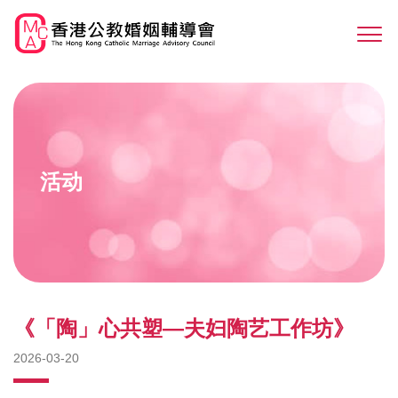
Skip
to
Sw
main
M
content
活动
《「陶」心共塑—夫妇陶艺工作坊》
2026-03-20