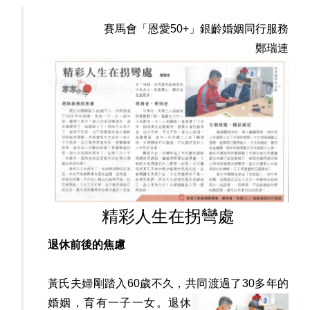
賽馬會「恩愛50+」銀齡婚姻同行服務
鄭瑞連
精彩人生在拐彎處
退休前後的焦慮
黃氏夫婦剛踏入60歲不久，共同渡過了30多年的
婚姻，
育有一子一女。退休