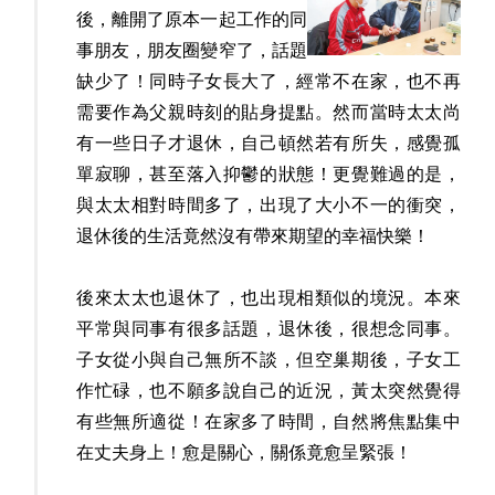
後，離開了原本一起工作的同
事朋友，朋友圈變窄了，話題
缺少了！同時子女長大了，經常不在家，也不再
需要作為父親時刻的貼身提點。然而當時太太尚
有一些日子才退休，自己頓然若有所失，感覺孤
單寂聊，甚至落入抑鬱的狀態！更覺難過的是，
與太太相對時間多了，出現了大小不一的衝突，
退休後的生活竟然沒有帶來期望的幸福快樂！
後來太太也退休了，也出現相類似的境況。本來
平常與同事有很多話題，退休後，很想念同事。
子女從小與自己無所不談，但空巢期後，子女工
作忙碌，也不願多說自己的近況，黃太突然覺得
有些無所適從！在家多了時間，自然將焦點集中
在丈夫身上！愈是關心，關係竟愈呈緊張！