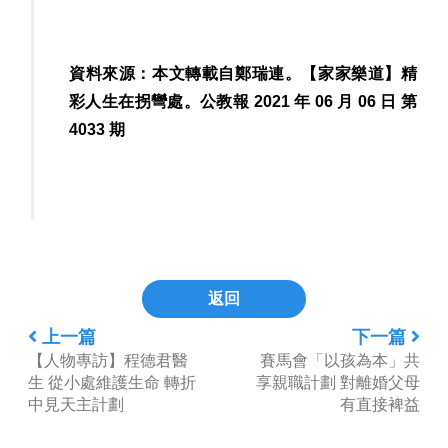
資料來源：本文轉載自鄭瑞連。【家家樂道】精
彩人生在拐彎處。公教報 2021 年 06 月 06 日 第
4033 期
返回
上一篇
下一篇
【人物專訪】程德君醫
賽馬會「以孩為本」共
生 從小處維護生命 轉折
享親職計劃 對離婚父母
中見天主計劃
有直接裨益