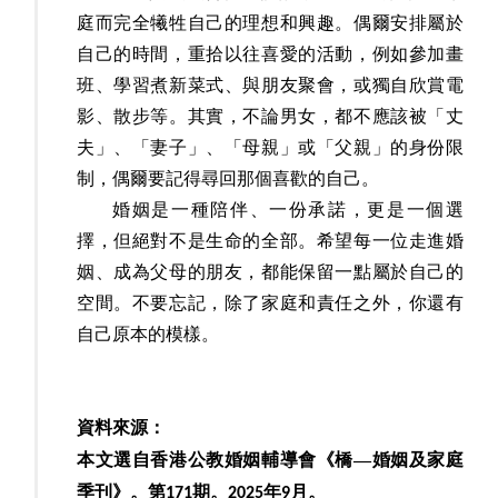
庭而完全犧牲自己的理想和興趣。偶爾安排屬於
自己的時間，重拾以往喜愛的活動，例如參加畫
班、學習煮新菜式、與朋友聚會，或獨自欣賞電
影、散步等。其實，不論男女，都不應該被「丈
夫」、「妻子」、「母親」或「父親」的身份限
制，偶爾要記得尋回那個喜歡的自己。
婚姻是一種陪伴、一份承諾，更是一個選
擇，但絕對不是生命的全部。希望每一位走進婚
姻、成為父母的朋友，都能保留一點屬於自己的
空間。不要忘記，除了家庭和責任之外，你還有
自己原本的模樣。
資料來源：
本文選自香港公教婚姻輔導會《橋—婚姻及家庭
季刊》。第
期。
年
月
。
171
2025
9