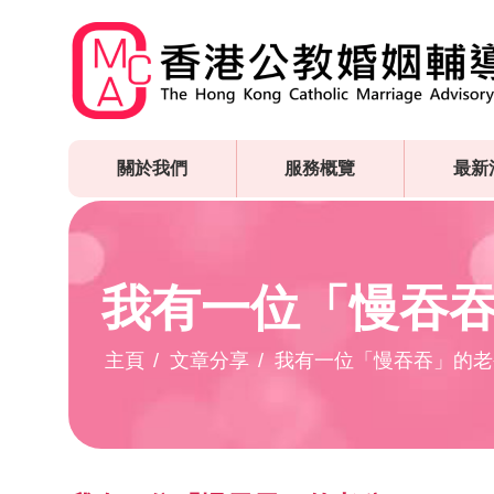
Skip
to
main
content
關於我們
服務概覽
最新
我有一位「慢吞
主頁
文章分享
我有一位「慢吞吞」的老