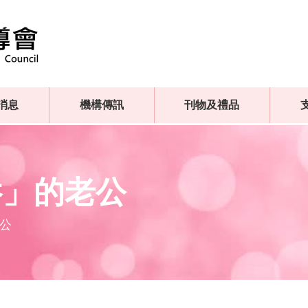
消息
機構傳訊
刊物及禮品
吞」的老公
公