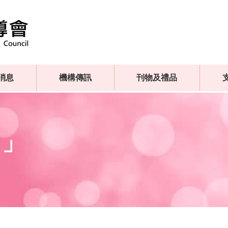
消息
機構傳訊
刊物及禮品
力」