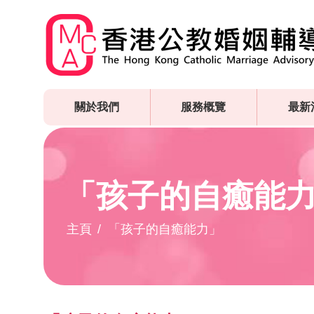
Skip
to
main
content
關於我們
服務概覽
最新
「孩子的自癒能
主頁
「孩子的自癒能力」