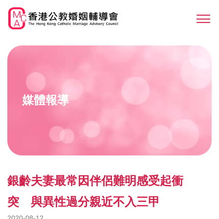
Skip
to
Sw
main
M
content
媒體報導
銀齡夫妻最常因伴侶難明感受起衝
突 與異性過分親近不入三甲
2020-08-12