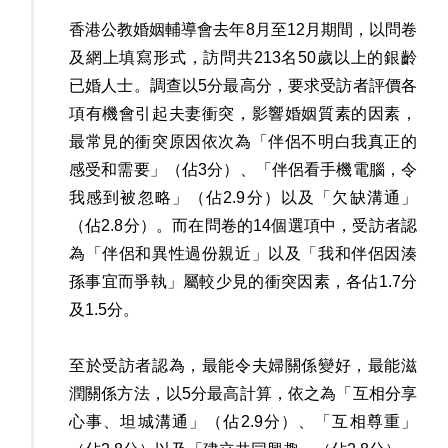
香港公教婚姻輔導會去年8月至12月期間，以問卷
及網上填寫形式，訪問共213名50歲以上的銀齡
已婚人士。調查以5分最高分，要求受訪者評價各
項有機會引起夫妻衝突，影響婚姻質素的因素，
最常見的衝突原因依次為「伴侶不明白我真正的
感受和需要」（佔3分）、「伴侶看手機電腦，令
我感到被忽略」（佔2.9分）以及「欠缺溝通」
（佔2.8分）。而在問卷的14個選項中，受訪者認
為「伴侶和異性過份親近」以及「我和伴侶因湊
孫事宜而爭執」屬較少見的衝突因素，各佔1.7分
及1.5分。
至於受訪者認為，最能令夫婦關係變好，最能滋
潤關係方法，以5分最高計算，依之為「互相分享
心事、坦城溝通」（佔2.9分）、「互相尊重」