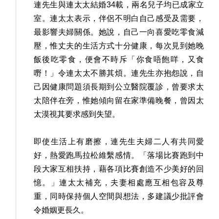
連先生與連太太結婚34載，兩名兒子均已成家立
室。連太太表示，伴侶不明白自己感受及需要，
最影響夫婦關係。她說，自己一向喜愛吃零食減
壓，惟丈夫的生活方式十分健康，每次見到她晚
飯後吃零食，便會不時斥「你食唔飽咩，又食
嘢！」令連太太不勝其煩。連先生亦抱怨說，自
己因健康問題須長期到公立醫院覆診，曾要求太
太陪伴在旁，惟她傾向留在家準備晚餐，曾因太
太漠視其要求感到失望。
即使生活上有磨擦，連先生夫婦二人有共同愛
好，熱愛跑馬拉松維繫感情。「落場比賽跑到中
段大家互相扶持，藉各項比賽創造不少美好的回
憶。」連太太補充，夫妻相處應互相包容及尊
重，同時保持個人空間與想法，多建議少批評會
令婚姻更長久。