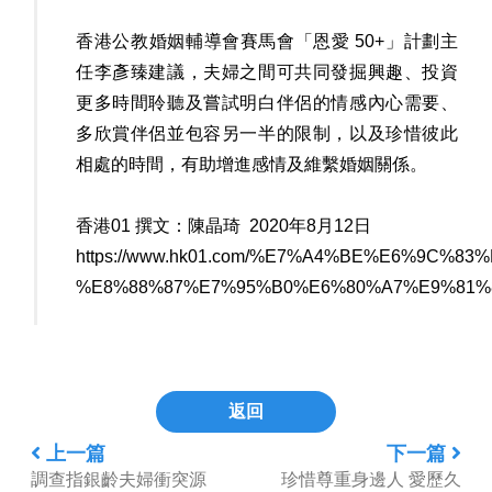
香港公教婚姻輔導會賽馬會「恩愛 50+」計劃主
任李彥臻建議，夫婦之間可共同發掘興趣、投資
更多時間聆聽及嘗試明白伴侶的情感內心需要、
多欣賞伴侶並包容另一半的限制，以及珍惜彼此
相處的時間，有助增進感情及維繫婚姻關係。
香港01 撰文：
陳晶琦
2020年8月12日
https://www.hk01.com/%E7%A4%BE%E6%9
%E8%88%87%E7%95%B0%E6%80%A7%E9%81
返回
上一篇
下一篇
調查指銀齡夫婦衝突源
珍惜尊重身邊人 愛歷久