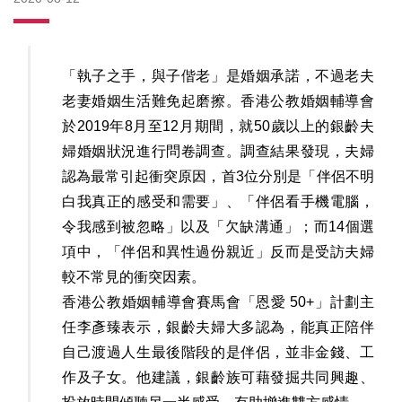
「執子之手，與子偕老」是婚姻承諾，不過老夫
老妻婚姻生活難免起磨擦。香港公教婚姻輔導會
於2019年8月至12月期間，就50歲以上的銀齡夫
婦婚姻狀況進行問卷調查。調查結果發現，夫婦
認為最常引起衝突原因，首3位分別是「伴侶不明
白我真正的感受和需要」、「伴侶看手機電腦，
令我感到被忽略」以及「欠缺溝通」；而14個選
項中，「伴侶和異性過份親近」反而是受訪夫婦
較不常見的衝突因素。
香港公教婚姻輔導會賽馬會「恩愛 50+」計劃主
任李彥臻表示，銀齡夫婦大多認為，能真正陪伴
自己渡過人生最後階段的是伴侶，並非金錢、工
作及子女。他建議，銀齡族可藉發掘共同興趣、