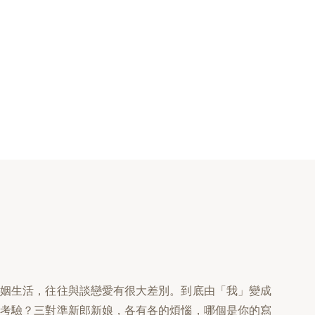
婚姻生活，往往與談戀愛有很大差別。到底由「我」變成
和考驗？三對準新郎新娘，各有各的煩惱，哪個是你的寫