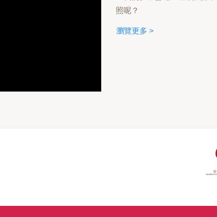
照呢？
瀏覽更多 >