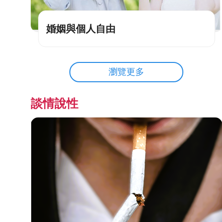
婚姻與個人自由
瀏覽更多
談情說性