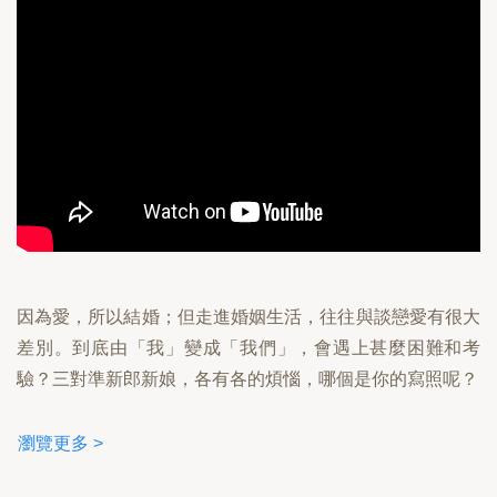
因為愛，所以結婚；但走進婚姻生活，往往與談戀愛有很大
差別。到底由「我」變成「我們」，會遇上甚麼困難和考
驗？三對準新郎新娘，各有各的煩惱，哪個是你的寫照呢？
瀏覽更多 >