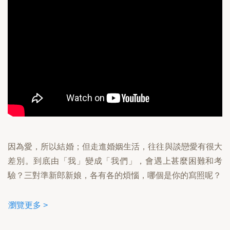
因為愛，所以結婚；但走進婚姻生活，往往與談戀愛有很大
差別。到底由「我」變成「我們」，會遇上甚麼困難和考
驗？三對準新郎新娘，各有各的煩惱，哪個是你的寫照呢？
瀏覽更多 >