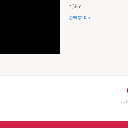
照呢？
瀏覽更多 >