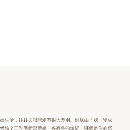
婚姻生活，往往與談戀愛有很大差別。到底由「我」變成
和考驗？三對準新郎新娘，各有各的煩惱，哪個是你的寫