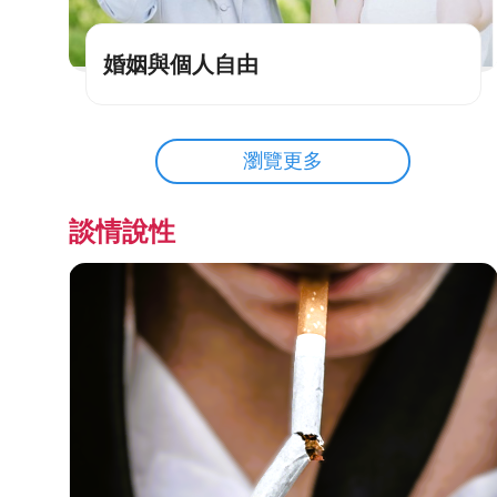
婚姻與個人自由
瀏覽更多
談情說性