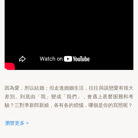
因為愛，所以結婚；但走進婚姻生活，往往與談戀愛有很大
差別。到底由「我」變成「我們」，會遇上甚麼困難和考
驗？三對準新郎新娘，各有各的煩惱，哪個是你的寫照呢？
瀏覽更多 >