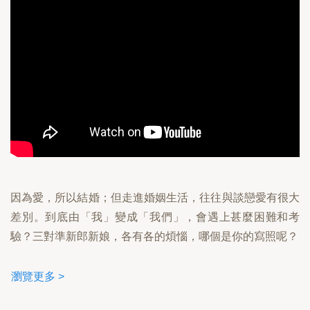
因為愛，所以結婚；但走進婚姻生活，往往與談戀愛有很大
差別。到底由「我」變成「我們」，會遇上甚麼困難和考
驗？三對準新郎新娘，各有各的煩惱，哪個是你的寫照呢？
瀏覽更多 >