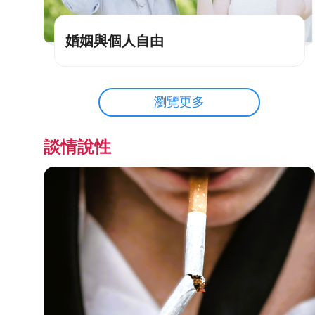
婚姻與個人自由
瀏覽更多
談情說性