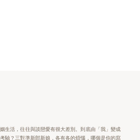
婚姻生活，往往與談戀愛有很大差別。到底由「我」變成
和考驗？三對準新郎新娘，各有各的煩惱，哪個是你的寫