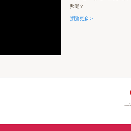
照呢？
瀏覽更多 >