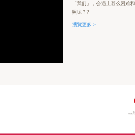
「我们」，会遇上甚么困难
照呢？?
瀏覽更多 >