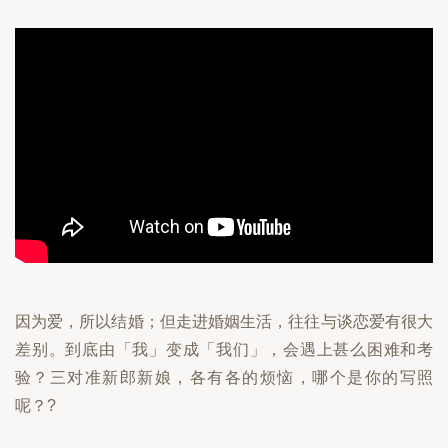
因为爱，所以结婚；但走进婚姻生活，往往与谈恋爱有很大
差别。到底由「我」变成「我们」，会遇上甚么困难和考
验？三对准新郎新娘，各有各的烦恼，哪个是你的写照
呢？?