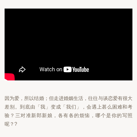
因为爱，所以结婚；但走进婚姻生活，往往与谈恋爱有很大
差别。到底由「我」变成「我们」，会遇上甚么困难和考
验？三对准新郎新娘，各有各的烦恼，哪个是你的写照
呢？?