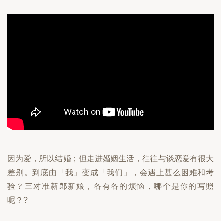
因为爱，所以结婚；但走进婚姻生活，往往与谈恋爱有很大
差别。到底由「我」变成「我们」，会遇上甚么困难和考
验？三对准新郎新娘，各有各的烦恼，哪个是你的写照
呢？?