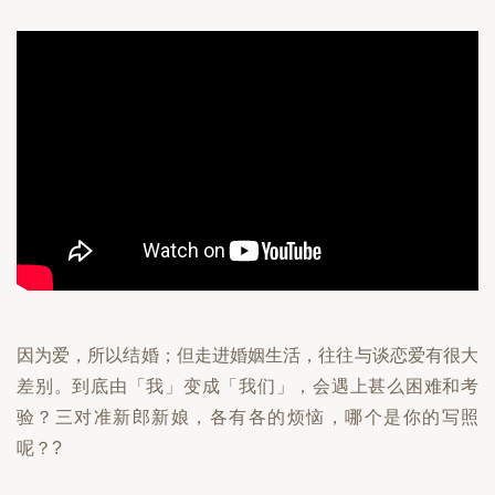
因为爱，所以结婚；但走进婚姻生活，往往与谈恋爱有很大
差别。到底由「我」变成「我们」，会遇上甚么困难和考
验？三对准新郎新娘，各有各的烦恼，哪个是你的写照
呢？?