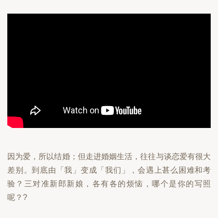
因为爱，所以结婚；但走进婚姻生活，往往与谈恋爱有很大
差别。到底由「我」变成「我们」，会遇上甚么困难和考
验？三对准新郎新娘，各有各的烦恼，哪个是你的写照
呢？?