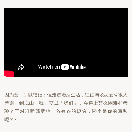
因为爱，所以结婚；但走进婚姻生活，往往与谈恋爱有很大
差别。到底由「我」变成「我们」，会遇上甚么困难和考
验？三对准新郎新娘，各有各的烦恼，哪个是你的写照
呢？?