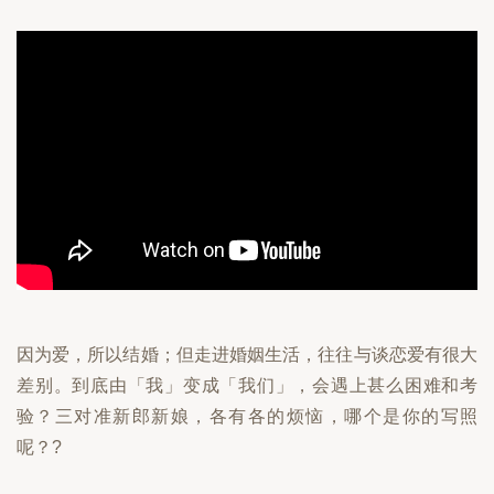
因为爱，所以结婚；但走进婚姻生活，往往与谈恋爱有很大
差别。到底由「我」变成「我们」，会遇上甚么困难和考
验？三对准新郎新娘，各有各的烦恼，哪个是你的写照
呢？?